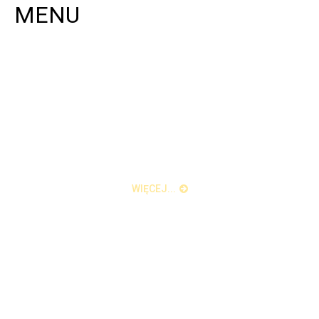
MENU
AGENCJA FM sp. z o.o. jest organizatorem
Warmińsko Mazurskich Warsztatów
Onkologicznych od 2010 roku
WIĘCEJ...
KONTAKT
Agencja FM
81-842 Sopot
ul. Krótka 4/1