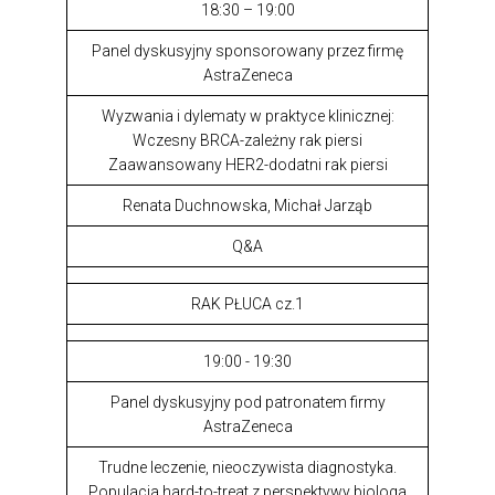
18:30 – 19:00
Panel dyskusyjny sponsorowany przez firmę
AstraZeneca
Wyzwania i dylematy w praktyce klinicznej:
Wczesny BRCA-zależny rak piersi
Zaawansowany HER2-dodatni rak piersi
Renata Duchnowska, Michał Jarząb
Q&A
RAK PŁUCA cz.1
19:00 - 19:30
Panel dyskusyjny pod patronatem firmy
AstraZeneca
Trudne leczenie, nieoczywista diagnostyka.
Populacja hard-to-treat z perspektywy biologa