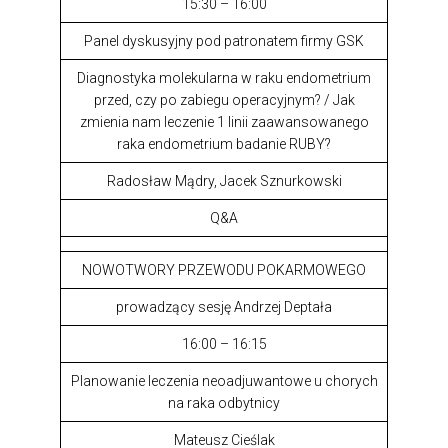
15:30 – 16:00
Panel dyskusyjny pod patronatem firmy GSK
Diagnostyka molekularna w raku endometrium
przed, czy po zabiegu operacyjnym? / Jak
zmienia nam leczenie 1 linii zaawansowanego
raka endometrium badanie RUBY?
Radosław Mądry, Jacek Sznurkowski
Q&A
NOWOTWORY PRZEWODU POKARMOWEGO
prowadzący sesję Andrzej Deptała
16:00 – 16:15
Planowanie leczenia neoadjuwantowe u chorych
na raka odbytnicy
Mateusz Cieślak